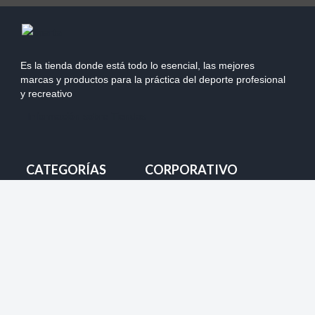
Es la tienda donde está todo lo esencial, las mejores
marcas y productos para la práctica del deporte profesional
y recreativo
Información sobre Tiendas
CATEGORÍAS
CORPORATIVO
Mi Pedido
Nuestras Tiendas
Despacho
Team Chile
Cambios
Marketing y Auspicios
Devolución
Ventas Mayoristas
Forma de pago
Productos