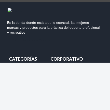
Es la tienda donde está todo lo esencial, las mejores
marcas y productos para la práctica del deporte profesional
y recreativo
Información sobre Tiendas
CATEGORÍAS
CORPORATIVO
Mi Pedido
Nuestras Tiendas
Despacho
Team Chile
Cambios
Marketing y Auspicios
Devolución
Ventas Mayoristas
Forma de pago
Productos