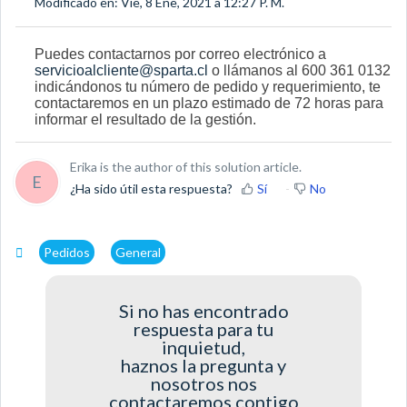
Modificado en: Vie, 8 Ene, 2021 a 12:27 P. M.
Puedes contactarnos por correo electrónico a
servicioalcliente@sparta.cl
o llámanos al 600 361 0132
indicándonos tu número de pedido y requerimiento, te
contactaremos en un plazo estimado de 72 horas para
informar el resultado de la gestión.
Erika is the author of this solution article.
E
¿Ha sido útil esta respuesta?
Sí
No
Pedidos
General
Si no has encontrado
respuesta para tu
inquietud,
haznos la pregunta y
nosotros nos
contactaremos contigo