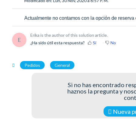
Modificado en: Lun, 30 Nov, 2020 a 6:57 P. M.
Actualmente no contamos con la opción de reserva 
Erika is the author of this solution article.
E
¿Ha sido útil esta respuesta?
Sí
No
Pedidos
General
Si no has encontrado resp
haznos la pregunta y nos
con
Nueva p