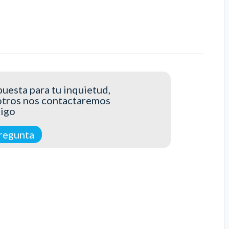
uesta para tu inquietud,
otros nos contactaremos
tigo
regunta